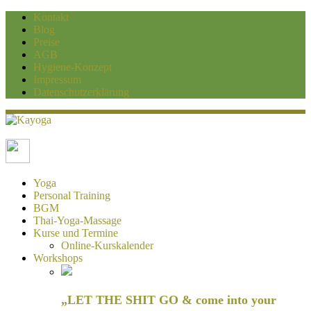
Kontakt
Blog
Preise
AGB
Hygiene-Konzept
Impressum
Datenschutzerklärung
Kayoga
Yoga und Personaltraining Duisburg
Yoga
Personal Training
BGM
Thai-Yoga-Massage
Kurse und Termine
Online-Kurskalender
Workshops
„LET THE SHIT GO & come into your