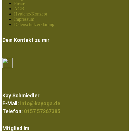
Preise
AGB
Hygiene-Konzept
Impressum
Datenschutzerklärung
Dein Kontakt zu mir
Kay Schmiedler
E-Mail:
info@kayoga.de
Telefon:
0157 57267385
Mitglied im