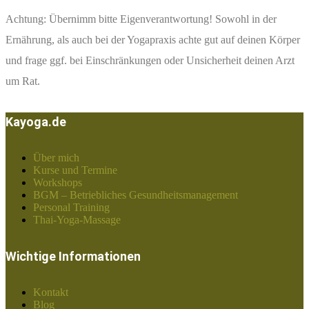
Achtung: Übernimm bitte Eigenverantwortung! Sowohl in der
Ernährung, als auch bei der Yogapraxis achte gut auf deinen Körper
und frage ggf. bei Einschränkungen oder Unsicherheit deinen Arzt
um Rat.
Kayoga.de
Über mich
Kurse und Termine
Workshops
BGM – Betriebliches Gesundheitsmanagement
Personal Training
Thai-Yoga-Massage
Wichtige Informationen
Kontakt
Blog