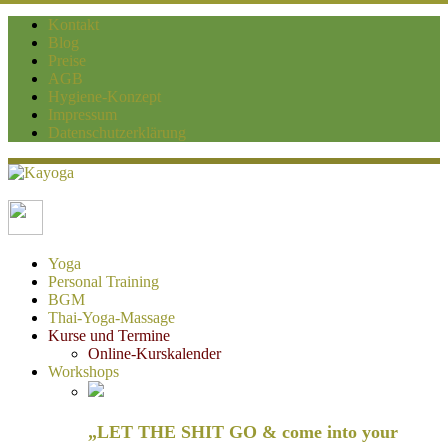
Kontakt
Blog
Preise
AGB
Hygiene-Konzept
Impressum
Datenschutzerklärung
Kayoga
Yoga und Personaltraining Duisburg
Yoga
Personal Training
BGM
Thai-Yoga-Massage
Kurse und Termine
Online-Kurskalender
Workshops
„LET THE SHIT GO & come into your