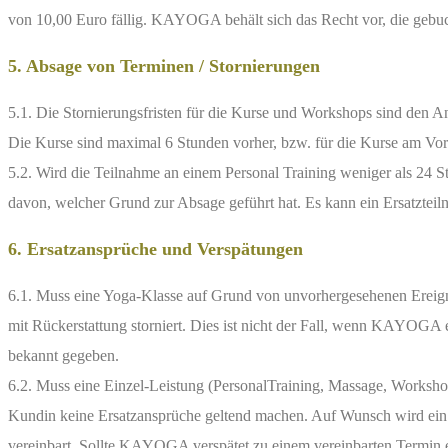
von 10,00 Euro fällig. KAYOGA behält sich das Recht vor, die gebuch
5. Absage von Terminen / Stornierungen
5.1. Die Stornierungsfristen für die Kurse und Workshops sind d
Die Kurse sind maximal 6 Stunden vorher, bzw. für die Kurse am Vormi
5.2. Wird die Teilnahme an einem Personal Training weniger als 24 
davon, welcher Grund zur Absage geführt hat. Es kann ein Ersatzteil
6. Ersatzansprüche und Verspätungen
6.1. Muss eine Yoga-Klasse auf Grund von unvorhergesehenen Ereign
mit Rückerstattung storniert. Dies ist nicht der Fall, wenn KAYOGA e
bekannt gegeben.
6.2. Muss eine Einzel-Leistung (PersonalTraining, Massage, Works
Kundin keine Ersatzansprüche geltend machen. Auf Wunsch wird ein
vereinbart. Sollte KAYOGA verspätet zu einem vereinbarten Termin e