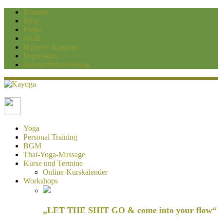
Kontakt
Blog
Preise
AGB
Hygiene-Konzept
Impressum
Datenschutzerklärung
Kayoga
Yoga und Personaltraining Duisburg
Yoga
Personal Training
BGM
Thai-Yoga-Massage
Kurse und Termine
Online-Kurskalender
Workshops
„LET THE SHIT GO & come into your flow“ H