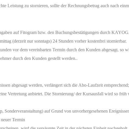
te Leistung zu stornieren, sollte der Rechnungsbetrag auch nach einma
en Angaben auf Fitogram bzw. den Buchungsbestätigungen durch KAYO
ttag (derzeit nur sonntags) 24 Stunden vorher kostenfrei stornierbar.
Stunden vor dem vereinbarten Termin durch den Kunden abgesagt, so wi
nehmer durch den Kunden gestellt werden..
issen abgesagt werden, verlängert sich die Abo-Laufzeit entsprechend
ine Vertretung anbietet. Die Stornierung/ der Kursausfall wird so frü
hop, Sonderveranstaltung) auf Grund von unvorhergesehenen Ereignis
 neuer Termin
rscheinen, wird die versäumte Zeit in der nächsten Einheit nachgeholt