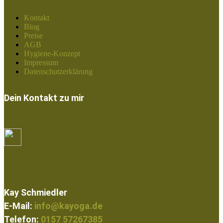
Kontakt
Blog
Preise
AGB
Hygiene-Konzept
Impressum
Datenschutzerklärung
Dein Kontakt zu mir
Kay Schmiedler
E-Mail:
info@kayoga.de
Telefon:
0157 57267385