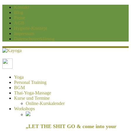
Kontakt
Blog
Preise
AGB
Hygiene-Konzept
Impressum
Datenschutzerklärung
Kayoga
Yoga und Personaltraining Duisburg
Yoga
Personal Training
BGM
Thai-Yoga-Massage
Kurse und Termine
Online-Kurskalender
Workshops
„LET THE SHIT GO & come into your