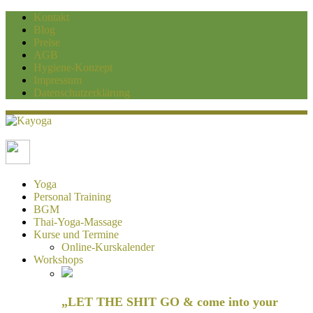
Kontakt
Blog
Preise
AGB
Hygiene-Konzept
Impressum
Datenschutzerklärung
Kayoga
Yoga und Personaltraining Duisburg
Yoga
Personal Training
BGM
Thai-Yoga-Massage
Kurse und Termine
Online-Kurskalender
Workshops
„LET THE SHIT GO & come into your