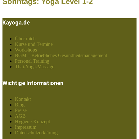
Sonntags: Yoga Level 1-2
Kayoga.de
Über mich
Kurse und Termine
Workshops
BGM – Betriebliches Gesundheitsmanagement
Personal Training
Thai-Yoga-Massage
Wichtige Informationen
Kontakt
Blog
Preise
AGB
Hygiene-Konzept
Impressum
Datenschutzerklärung