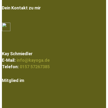
Dein Kontakt zu mir
Kay Schmiedler
E-Mail:
info@kayoga.de
Telefon:
0157 57267385
Mitglied im