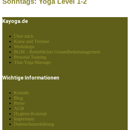
Sonntags: Yoga Level 1-2
Kayoga.de
Über mich
Kurse und Termine
Workshops
BGM – Betriebliches Gesundheitsmanagement
Personal Training
Thai-Yoga-Massage
Wichtige Informationen
Kontakt
Blog
Preise
AGB
Hygiene-Konzept
Impressum
Datenschutzerklärung