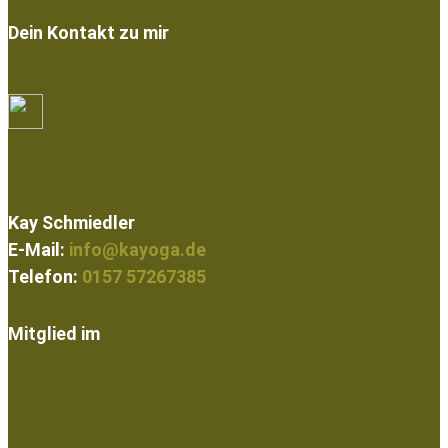
Dein Kontakt zu mir
Kay Schmiedler
E-Mail:
info@kayoga.de
Telefon:
0157 57267385
Mitglied im