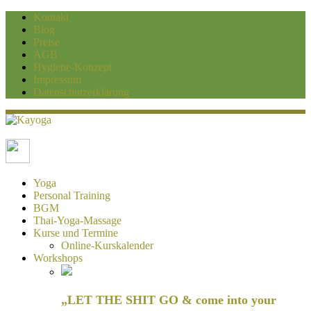
Kontakt
Blog
Preise
AGB
Hygiene-Konzept
Impressum
Datenschutzerklärung
Kayoga
Yoga und Personaltraining Duisburg
Yoga
Personal Training
BGM
Thai-Yoga-Massage
Kurse und Termine
Online-Kurskalender
Workshops
„LET THE SHIT GO & come into your