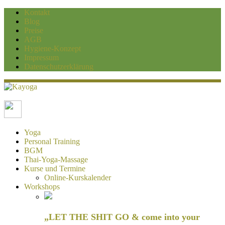
Kontakt
Blog
Preise
AGB
Hygiene-Konzept
Impressum
Datenschutzerklärung
Kayoga
Yoga und Personaltraining Duisburg
Yoga
Personal Training
BGM
Thai-Yoga-Massage
Kurse und Termine
Online-Kurskalender
Workshops
„LET THE SHIT GO & come into your