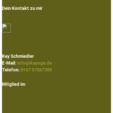
Dein Kontakt zu mir
Kay Schmiedler
E-Mail:
info@kayoga.de
Telefon:
0157 57267385
Mitglied im