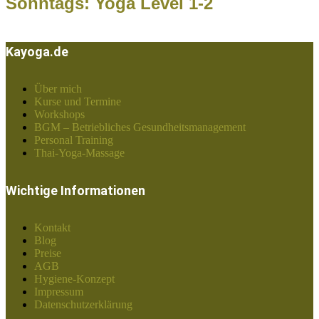
Sonntags: Yoga Level 1-2
Kayoga.de
Über mich
Kurse und Termine
Workshops
BGM – Betriebliches Gesundheitsmanagement
Personal Training
Thai-Yoga-Massage
Wichtige Informationen
Kontakt
Blog
Preise
AGB
Hygiene-Konzept
Impressum
Datenschutzerklärung