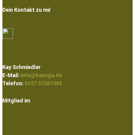
Dein Kontakt zu mir
Kay Schmiedler
E-Mail:
info@kayoga.de
Telefon:
0157 57267385
Mitglied im