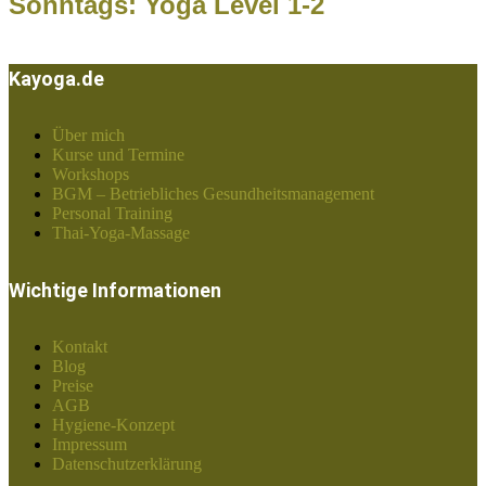
Sonntags: Yoga Level 1-2
Kayoga.de
Über mich
Kurse und Termine
Workshops
BGM – Betriebliches Gesundheitsmanagement
Personal Training
Thai-Yoga-Massage
Wichtige Informationen
Kontakt
Blog
Preise
AGB
Hygiene-Konzept
Impressum
Datenschutzerklärung