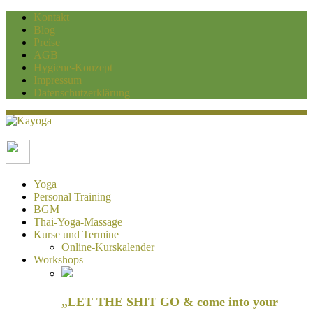
Kontakt
Blog
Preise
AGB
Hygiene-Konzept
Impressum
Datenschutzerklärung
Kayoga
Yoga und Personaltraining Duisburg
Yoga
Personal Training
BGM
Thai-Yoga-Massage
Kurse und Termine
Online-Kurskalender
Workshops
„LET THE SHIT GO & come into your