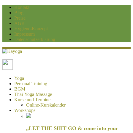
Kontakt
Blog
Preise
AGB
Hygiene-Konzept
Impressum
Datenschutzerklärung
Kayoga
Yoga und Personaltraining Duisburg
Yoga
Personal Training
BGM
Thai-Yoga-Massage
Kurse und Termine
Online-Kurskalender
Workshops
„LET THE SHIT GO & come into your