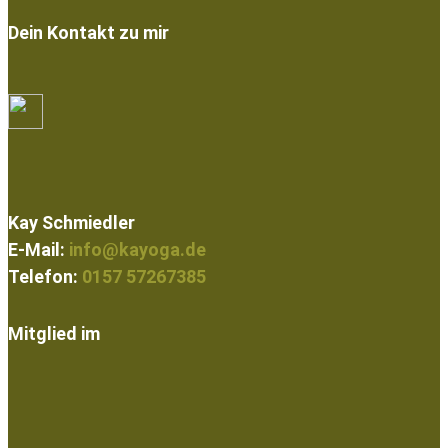
Dein Kontakt zu mir
Kay Schmiedler
E-Mail:
info@kayoga.de
Telefon:
0157 57267385
Mitglied im