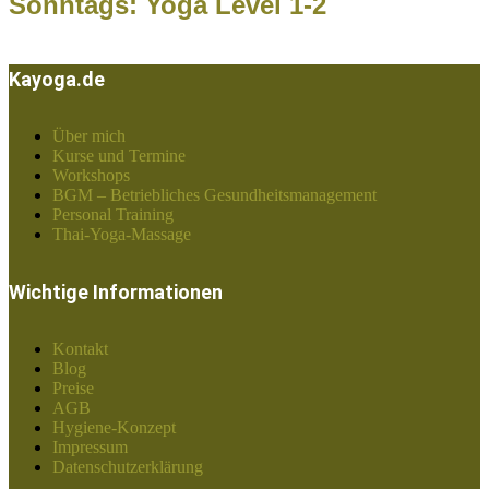
Sonntags: Yoga Level 1-2
Kayoga.de
Über mich
Kurse und Termine
Workshops
BGM – Betriebliches Gesundheitsmanagement
Personal Training
Thai-Yoga-Massage
Wichtige Informationen
Kontakt
Blog
Preise
AGB
Hygiene-Konzept
Impressum
Datenschutzerklärung