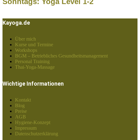
Sonntags: Yoga Level 1-2
Kayoga.de
Über mich
Kurse und Termine
Workshops
BGM – Betriebliches Gesundheitsmanagement
Personal Training
Thai-Yoga-Massage
Wichtige Informationen
Kontakt
Blog
Preise
AGB
Hygiene-Konzept
Impressum
Datenschutzerklärung