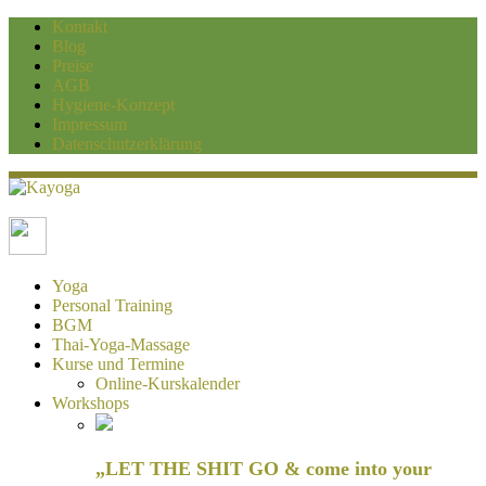
Kontakt
Blog
Preise
AGB
Hygiene-Konzept
Impressum
Datenschutzerklärung
Kayoga
Yoga und Personaltraining Duisburg
Yoga
Personal Training
BGM
Thai-Yoga-Massage
Kurse und Termine
Online-Kurskalender
Workshops
„LET THE SHIT GO & come into your