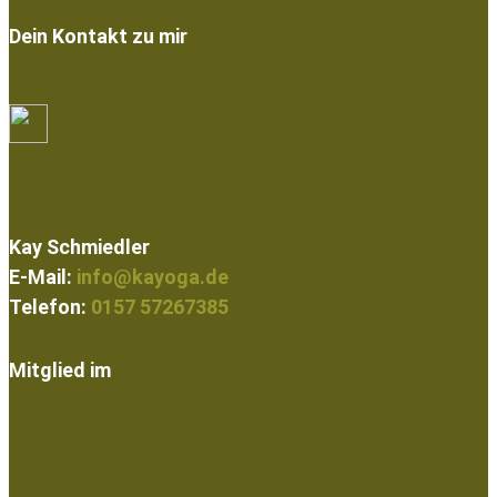
Dein Kontakt zu mir
Kay Schmiedler
E-Mail:
info@kayoga.de
Telefon:
0157 57267385
Mitglied im