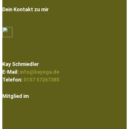
Dein Kontakt zu mir
Kay Schmiedler
E-Mail:
info@kayoga.de
Telefon:
0157 57267385
Mitglied im