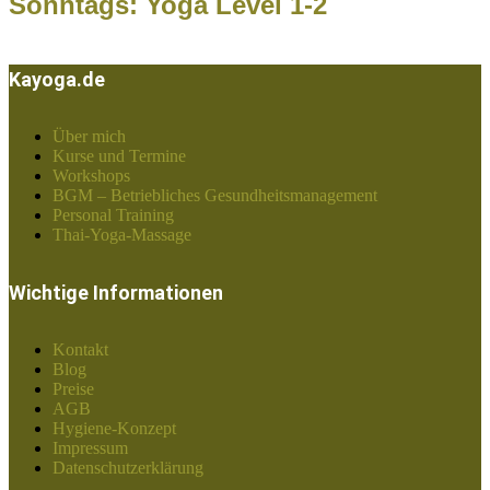
Sonntags: Yoga Level 1-2
Kayoga.de
Über mich
Kurse und Termine
Workshops
BGM – Betriebliches Gesundheitsmanagement
Personal Training
Thai-Yoga-Massage
Wichtige Informationen
Kontakt
Blog
Preise
AGB
Hygiene-Konzept
Impressum
Datenschutzerklärung