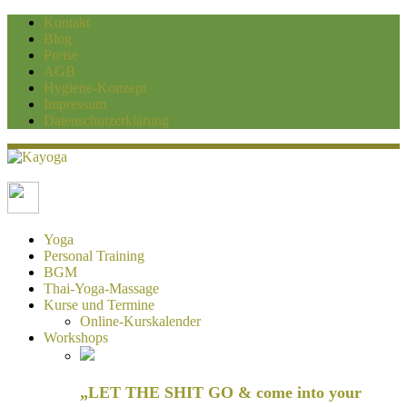
Kontakt
Blog
Preise
AGB
Hygiene-Konzept
Impressum
Datenschutzerklärung
Kayoga
Yoga und Personaltraining Duisburg
Yoga
Personal Training
BGM
Thai-Yoga-Massage
Kurse und Termine
Online-Kurskalender
Workshops
„LET THE SHIT GO & come into your