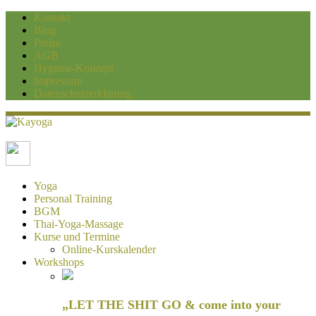
Kontakt
Blog
Preise
AGB
Hygiene-Konzept
Impressum
Datenschutzerklärung
Kayoga
Yoga und Personaltraining Duisburg
Yoga
Personal Training
BGM
Thai-Yoga-Massage
Kurse und Termine
Online-Kurskalender
Workshops
„LET THE SHIT GO & come into your