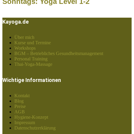
Sonntags: Yoga Level 1-2
Kayoga.de
Über mich
Kurse und Termine
Workshops
BGM – Betriebliches Gesundheitsmanagement
Personal Training
Thai-Yoga-Massage
Wichtige Informationen
Kontakt
Blog
Preise
AGB
Hygiene-Konzept
Impressum
Datenschutzerklärung