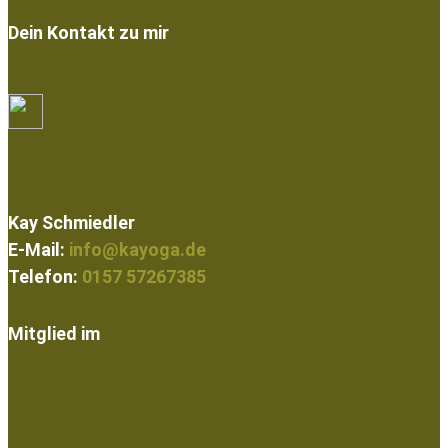
Dein Kontakt zu mir
Kay Schmiedler
E-Mail:
info@kayoga.de
Telefon:
0157 57267385
Mitglied im