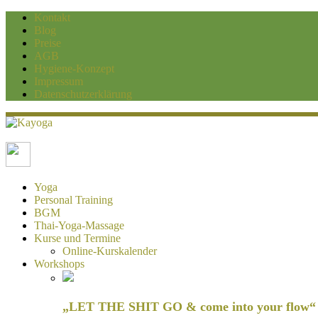
Kontakt
Blog
Preise
AGB
Hygiene-Konzept
Impressum
Datenschutzerklärung
Kayoga
Yoga und Personaltraining Duisburg
Yoga
Personal Training
BGM
Thai-Yoga-Massage
Kurse und Termine
Online-Kurskalender
Workshops
„LET THE SHIT GO & come into your flow“ H