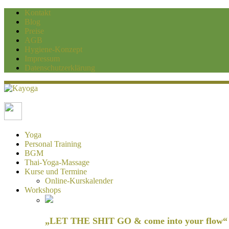
Kontakt
Blog
Preise
AGB
Hygiene-Konzept
Impressum
Datenschutzerklärung
Kayoga
Yoga und Personaltraining Duisburg
Yoga
Personal Training
BGM
Thai-Yoga-Massage
Kurse und Termine
Online-Kurskalender
Workshops
„LET THE SHIT GO & come into your flow“ H