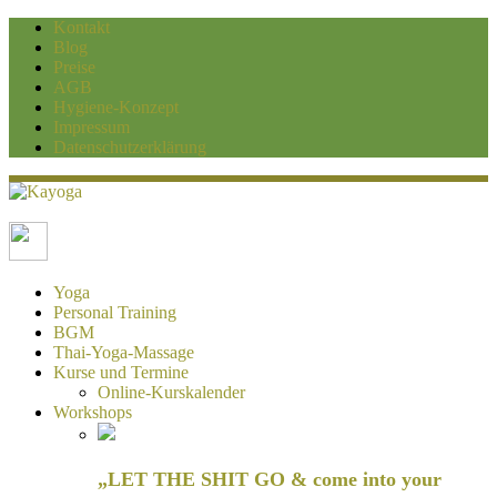
Kontakt
Blog
Preise
AGB
Hygiene-Konzept
Impressum
Datenschutzerklärung
Kayoga
Yoga und Personaltraining Duisburg
Yoga
Personal Training
BGM
Thai-Yoga-Massage
Kurse und Termine
Online-Kurskalender
Workshops
„LET THE SHIT GO & come into your