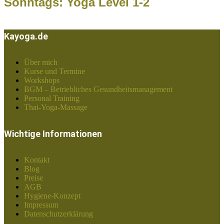
Sonntags: Yoga Level 1-2
Kayoga.de
Über mich
Kurse und Termine
Workshops
BGM – Betriebliches Gesundheitsmanagement
Personal Training
Thai-Yoga-Massage
Wichtige Informationen
Kontakt
Blog
Preise
AGB
Hygiene-Konzept
Impressum
Datenschutzerklärung