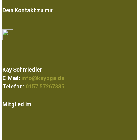
Dein Kontakt zu mir
Kay Schmiedler
E-Mail:
info@kayoga.de
Telefon:
0157 57267385
Mitglied im