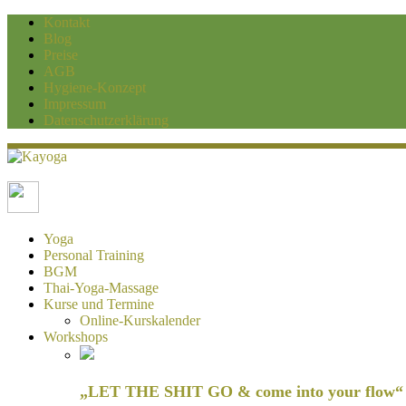
Kontakt
Blog
Preise
AGB
Hygiene-Konzept
Impressum
Datenschutzerklärung
Kayoga
Yoga und Personaltraining Duisburg
Yoga
Personal Training
BGM
Thai-Yoga-Massage
Kurse und Termine
Online-Kurskalender
Workshops
„LET THE SHIT GO & come into your flow“ H