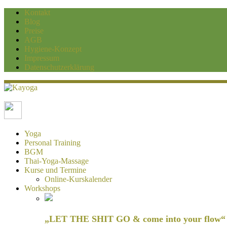
Kontakt
Blog
Preise
AGB
Hygiene-Konzept
Impressum
Datenschutzerklärung
Kayoga
Yoga und Personaltraining Duisburg
Yoga
Personal Training
BGM
Thai-Yoga-Massage
Kurse und Termine
Online-Kurskalender
Workshops
„LET THE SHIT GO & come into your flow“ H