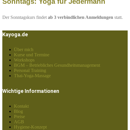
Sonntags: Yoga für Jedermann
Der Sonntagskurs findet
ab 3 verbindlichen Anmeldungen
statt.
Kayoga.de
Über mich
Kurse und Termine
Workshops
BGM – Betriebliches Gesundheitsmanagement
Personal Training
Thai-Yoga-Massage
Wichtige Informationen
Kontakt
Blog
Preise
AGB
Hygiene-Konzept