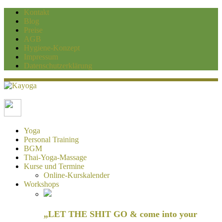
Kontakt
Blog
Preise
AGB
Hygiene-Konzept
Impressum
Datenschutzerklärung
Kayoga
Yoga und Personaltraining Duisburg
Yoga
Personal Training
BGM
Thai-Yoga-Massage
Kurse und Termine
Online-Kurskalender
Workshops
„LET THE SHIT GO & come into your