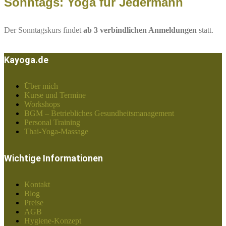
Sonntags: Yoga für Jedermann
Der Sonntagskurs findet
ab 3 verbindlichen Anmeldungen
statt.
Kayoga.de
Über mich
Kurse und Termine
Workshops
BGM – Betriebliches Gesundheitsmanagement
Personal Training
Thai-Yoga-Massage
Wichtige Informationen
Kontakt
Blog
Preise
AGB
Hygiene-Konzept