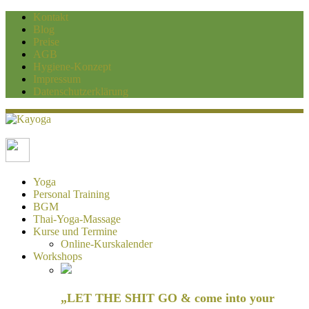
Kontakt
Blog
Preise
AGB
Hygiene-Konzept
Impressum
Datenschutzerklärung
Kayoga
Yoga und Personaltraining Duisburg
Yoga
Personal Training
BGM
Thai-Yoga-Massage
Kurse und Termine
Online-Kurskalender
Workshops
„LET THE SHIT GO & come into your