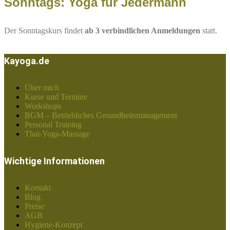
Sonntags: Yoga für Jedermann
Der Sonntagskurs findet
ab 3 verbindlichen Anmeldungen
statt.
Kayoga.de
Über mich
Kurse und Termine
Workshops
BGM – Betriebliches Gesundheitsmanagement
Personal Training
Thai-Yoga-Massage
Wichtige Informationen
Kontakt
Blog
Preise
AGB
Hygiene-Konzept