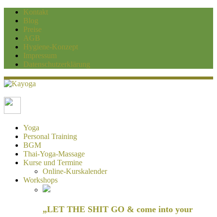
Kontakt
Blog
Preise
AGB
Hygiene-Konzept
Impressum
Datenschutzerklärung
Kayoga
Yoga und Personaltraining Duisburg
Yoga
Personal Training
BGM
Thai-Yoga-Massage
Kurse und Termine
Online-Kurskalender
Workshops
„LET THE SHIT GO & come into your