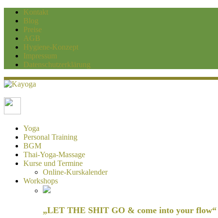
Kontakt
Blog
Preise
AGB
Hygiene-Konzept
Impressum
Datenschutzerklärung
Kayoga
Yoga und Personaltraining Duisburg
Yoga
Personal Training
BGM
Thai-Yoga-Massage
Kurse und Termine
Online-Kurskalender
Workshops
„LET THE SHIT GO & come into your flow“ H