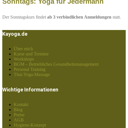
Sonntags: Yoga für Jedermann
Der Sonntagskurs findet
ab 3 verbindlichen Anmeldungen
statt.
Kayoga.de
Über mich
Kurse und Termine
Workshops
BGM – Betriebliches Gesundheitsmanagement
Personal Training
Thai-Yoga-Massage
Wichtige Informationen
Kontakt
Blog
Preise
AGB
Hygiene-Konzept