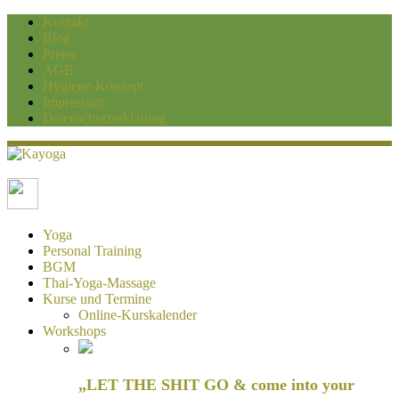
Kontakt
Blog
Preise
AGB
Hygiene-Konzept
Impressum
Datenschutzerklärung
Kayoga
Yoga und Personaltraining Duisburg
Yoga
Personal Training
BGM
Thai-Yoga-Massage
Kurse und Termine
Online-Kurskalender
Workshops
„LET THE SHIT GO & come into your