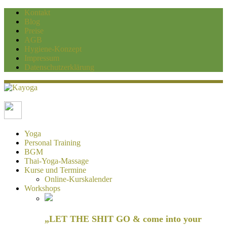
Kontakt
Blog
Preise
AGB
Hygiene-Konzept
Impressum
Datenschutzerklärung
Kayoga
Yoga und Personaltraining Duisburg
Yoga
Personal Training
BGM
Thai-Yoga-Massage
Kurse und Termine
Online-Kurskalender
Workshops
„LET THE SHIT GO & come into your