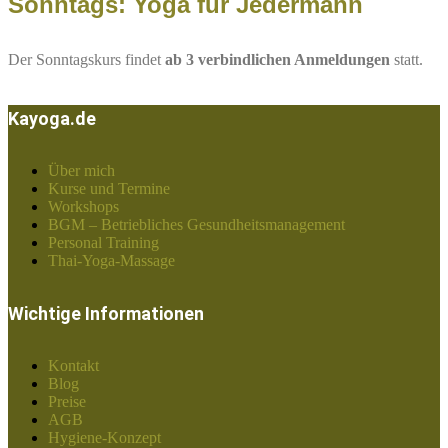
Sonntags: Yoga für Jedermann
Der Sonntagskurs findet
ab 3 verbindlichen Anmeldungen
statt.
Kayoga.de
Über mich
Kurse und Termine
Workshops
BGM – Betriebliches Gesundheitsmanagement
Personal Training
Thai-Yoga-Massage
Wichtige Informationen
Kontakt
Blog
Preise
AGB
Hygiene-Konzept