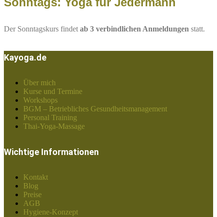
Sonntags: Yoga für Jedermann
Der Sonntagskurs findet
ab 3 verbindlichen Anmeldungen
statt.
Kayoga.de
Über mich
Kurse und Termine
Workshops
BGM – Betriebliches Gesundheitsmanagement
Personal Training
Thai-Yoga-Massage
Wichtige Informationen
Kontakt
Blog
Preise
AGB
Hygiene-Konzept