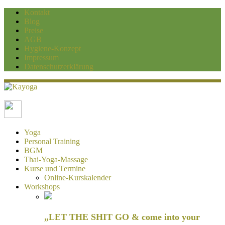
Kontakt
Blog
Preise
AGB
Hygiene-Konzept
Impressum
Datenschutzerklärung
Kayoga
Yoga und Personaltraining Duisburg
Yoga
Personal Training
BGM
Thai-Yoga-Massage
Kurse und Termine
Online-Kurskalender
Workshops
„LET THE SHIT GO & come into your