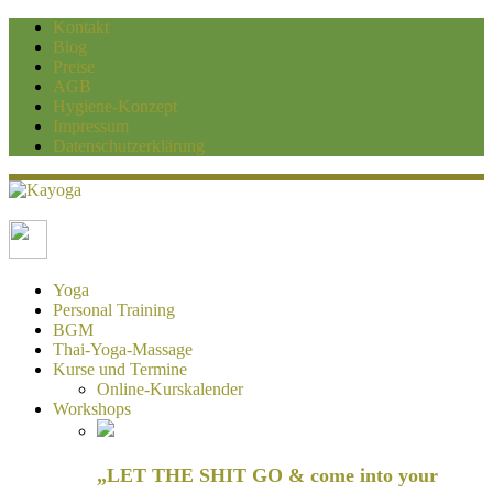
Kontakt
Blog
Preise
AGB
Hygiene-Konzept
Impressum
Datenschutzerklärung
Kayoga
Yoga und Personaltraining Duisburg
Yoga
Personal Training
BGM
Thai-Yoga-Massage
Kurse und Termine
Online-Kurskalender
Workshops
„LET THE SHIT GO & come into your