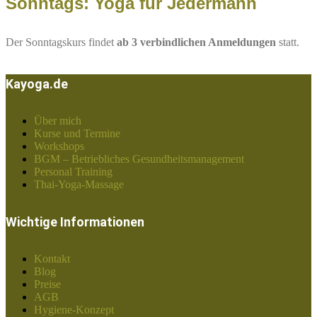
Sonntags: Yoga für Jedermann
Der Sonntagskurs findet
ab 3 verbindlichen Anmeldungen
statt.
Kayoga.de
Über mich
Kurse und Termine
Workshops
BGM – Betriebliches Gesundheitsmanagement
Personal Training
Thai-Yoga-Massage
Wichtige Informationen
Kontakt
Blog
Preise
AGB
Hygiene-Konzept