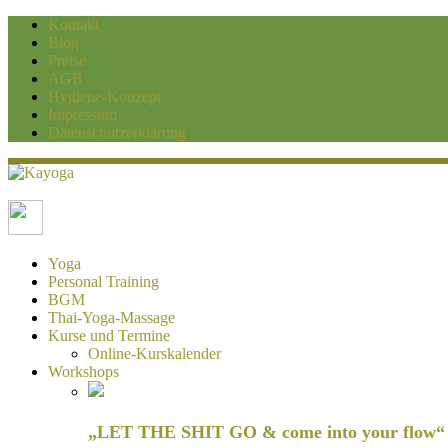
Kontakt
Blog
Preise
AGB
Hygiene-Konzept
Impressum
Datenschutzerklärung
Kayoga
Yoga und Personaltraining Duisburg
Yoga
Personal Training
BGM
Thai-Yoga-Massage
Kurse und Termine
Online-Kurskalender
Workshops
„LET THE SHIT GO & come into your flow“ H