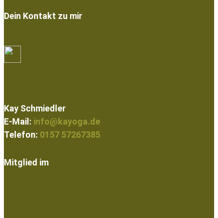
Dein Kontakt zu mir
Kay Schmiedler
E-Mail:
info@kayoga.de
Telefon:
0157 57267385
Mitglied im