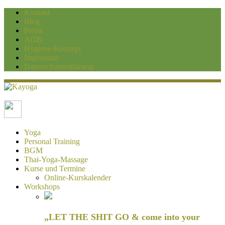
Kontakt
Blog
Preise
AGB
Hygiene-Konzept
Impressum
Datenschutzerklärung
Kayoga
Yoga und Personaltraining Duisburg
Yoga
Personal Training
BGM
Thai-Yoga-Massage
Kurse und Termine
Online-Kurskalender
Workshops
„LET THE SHIT GO & come into your