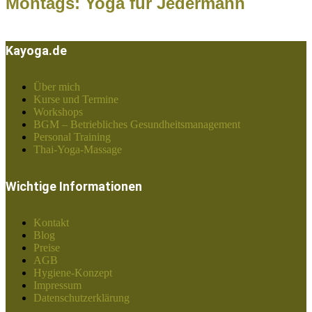
Montags: Yoga für Jedermann
Kayoga.de
Über mich
Kurse und Termine
Workshops
BGM – Betriebliches Gesundheitsmanagement
Personal Training
Thai-Yoga-Massage
Wichtige Informationen
Kontakt
Blog
Preise
AGB
Hygiene-Konzept
Impressum
Datenschutzerklärung