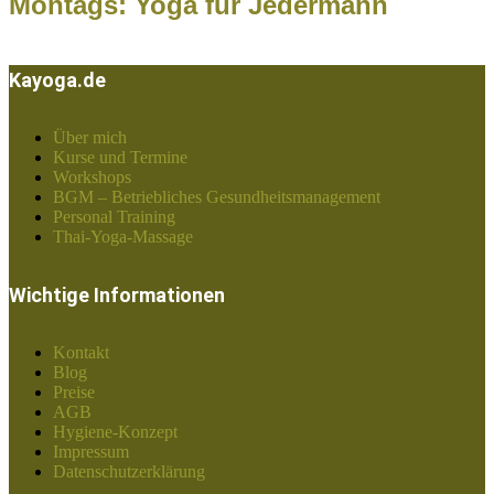
Montags: Yoga für Jedermann
Kayoga.de
Über mich
Kurse und Termine
Workshops
BGM – Betriebliches Gesundheitsmanagement
Personal Training
Thai-Yoga-Massage
Wichtige Informationen
Kontakt
Blog
Preise
AGB
Hygiene-Konzept
Impressum
Datenschutzerklärung