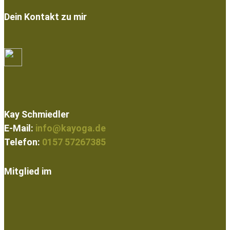
Dein Kontakt zu mir
Kay Schmiedler
E-Mail:
info@kayoga.de
Telefon:
0157 57267385
Mitglied im