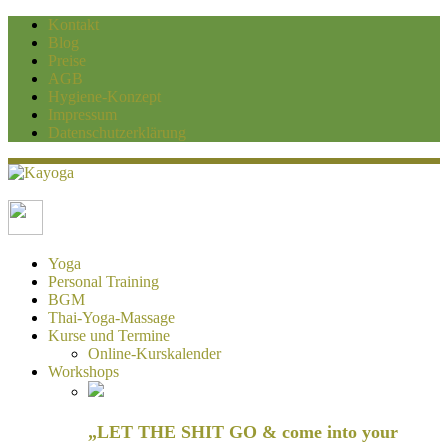
Kontakt
Blog
Preise
AGB
Hygiene-Konzept
Impressum
Datenschutzerklärung
Kayoga
Yoga und Personaltraining Duisburg
Yoga
Personal Training
BGM
Thai-Yoga-Massage
Kurse und Termine
Online-Kurskalender
Workshops
„LET THE SHIT GO & come into your