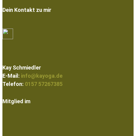
Dein Kontakt zu mir
Kay Schmiedler
E-Mail:
info@kayoga.de
Telefon:
0157 57267385
Mitglied im