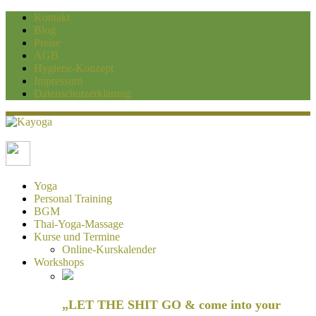
Kontakt
Blog
Preise
AGB
Hygiene-Konzept
Impressum
Datenschutzerklärung
Kayoga
Yoga und Personaltraining Duisburg
Yoga
Personal Training
BGM
Thai-Yoga-Massage
Kurse und Termine
Online-Kurskalender
Workshops
„LET THE SHIT GO & come into your