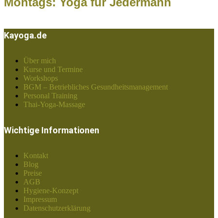
Montags: Yoga für Jedermann
Kayoga.de
Über mich
Kurse und Termine
Workshops
BGM – Betriebliches Gesundheitsmanagement
Personal Training
Thai-Yoga-Massage
Wichtige Informationen
Kontakt
Blog
Preise
AGB
Hygiene-Konzept
Impressum
Datenschutzerklärung