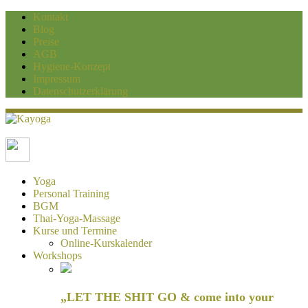
Kontakt
Blog
Preise
AGB
Hygiene-Konzept
Impressum
Datenschutzerklärung
Kayoga
Yoga und Personaltraining Duisburg
Yoga
Personal Training
BGM
Thai-Yoga-Massage
Kurse und Termine
Online-Kurskalender
Workshops
„LET THE SHIT GO & come into your