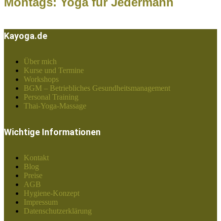
Montags: Yoga für Jedermann
Kayoga.de
Über mich
Kurse und Termine
Workshops
BGM – Betriebliches Gesundheitsmanagement
Personal Training
Thai-Yoga-Massage
Wichtige Informationen
Kontakt
Blog
Preise
AGB
Hygiene-Konzept
Impressum
Datenschutzerklärung