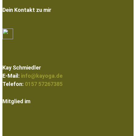
Dein Kontakt zu mir
Kay Schmiedler
E-Mail:
info@kayoga.de
Telefon:
0157 57267385
Mitglied im