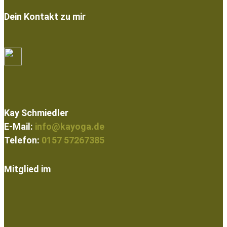
Dein Kontakt zu mir
Kay Schmiedler
E-Mail:
info@kayoga.de
Telefon:
0157 57267385
Mitglied im