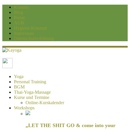
Kontakt
Blog
Preise
AGB
Hygiene-Konzept
Impressum
Datenschutzerklärung
Kayoga
Yoga und Personaltraining Duisburg
Yoga
Personal Training
BGM
Thai-Yoga-Massage
Kurse und Termine
Online-Kurskalender
Workshops
„LET THE SHIT GO & come into your