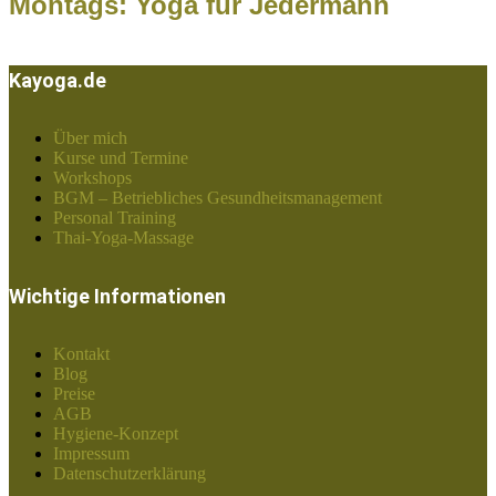
Montags: Yoga für Jedermann
Kayoga.de
Über mich
Kurse und Termine
Workshops
BGM – Betriebliches Gesundheitsmanagement
Personal Training
Thai-Yoga-Massage
Wichtige Informationen
Kontakt
Blog
Preise
AGB
Hygiene-Konzept
Impressum
Datenschutzerklärung