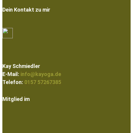
Dein Kontakt zu mir
Kay Schmiedler
E-Mail:
info@kayoga.de
Telefon:
0157 57267385
Mitglied im