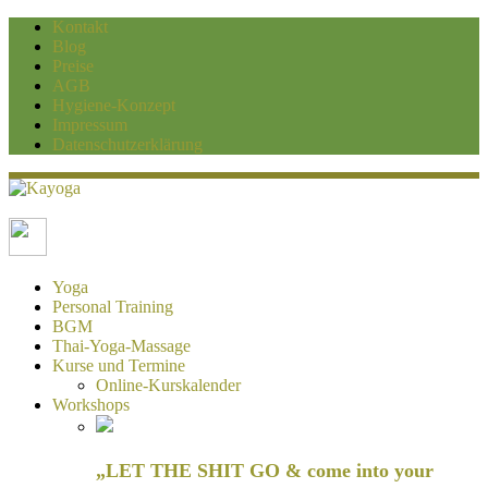
Kontakt
Blog
Preise
AGB
Hygiene-Konzept
Impressum
Datenschutzerklärung
Kayoga
Yoga und Personaltraining Duisburg
Yoga
Personal Training
BGM
Thai-Yoga-Massage
Kurse und Termine
Online-Kurskalender
Workshops
„LET THE SHIT GO & come into your