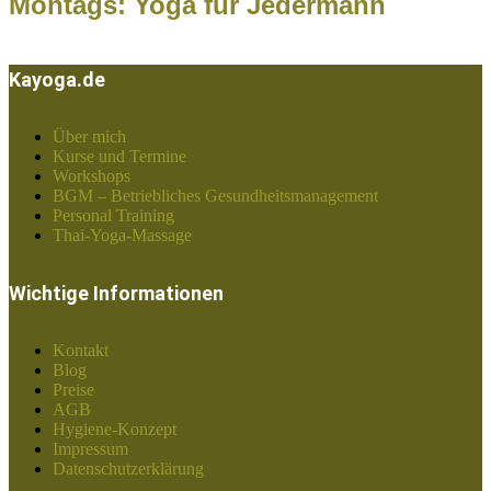
Montags: Yoga für Jedermann
Kayoga.de
Über mich
Kurse und Termine
Workshops
BGM – Betriebliches Gesundheitsmanagement
Personal Training
Thai-Yoga-Massage
Wichtige Informationen
Kontakt
Blog
Preise
AGB
Hygiene-Konzept
Impressum
Datenschutzerklärung