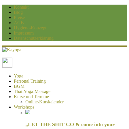
Kontakt
Blog
Preise
AGB
Hygiene-Konzept
Impressum
Datenschutzerklärung
Kayoga
Yoga und Personaltraining Duisburg
Yoga
Personal Training
BGM
Thai-Yoga-Massage
Kurse und Termine
Online-Kurskalender
Workshops
„LET THE SHIT GO & come into your