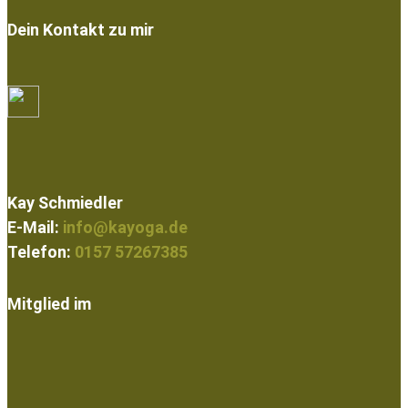
Dein Kontakt zu mir
Kay Schmiedler
E-Mail:
info@kayoga.de
Telefon:
0157 57267385
Mitglied im