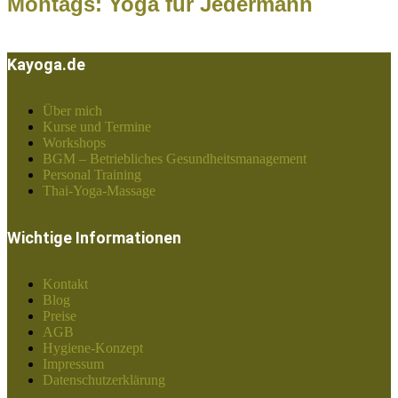
Montags: Yoga für Jedermann
Kayoga.de
Über mich
Kurse und Termine
Workshops
BGM – Betriebliches Gesundheitsmanagement
Personal Training
Thai-Yoga-Massage
Wichtige Informationen
Kontakt
Blog
Preise
AGB
Hygiene-Konzept
Impressum
Datenschutzerklärung