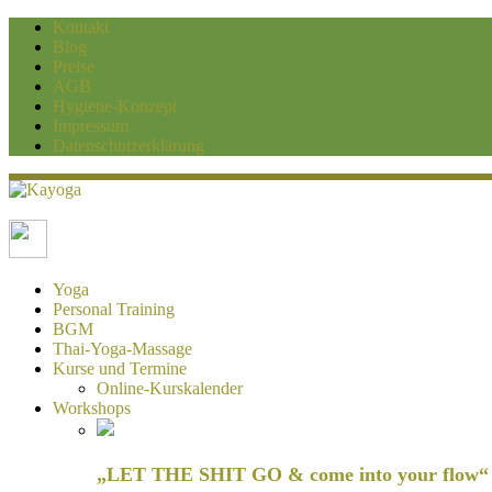
Kontakt
Blog
Preise
AGB
Hygiene-Konzept
Impressum
Datenschutzerklärung
Kayoga
Yoga und Personaltraining Duisburg
Yoga
Personal Training
BGM
Thai-Yoga-Massage
Kurse und Termine
Online-Kurskalender
Workshops
„LET THE SHIT GO & come into your flow“ H