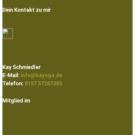
Dein Kontakt zu mir
Kay Schmiedler
E-Mail:
info@kayoga.de
Telefon:
0157 57267385
Mitglied im