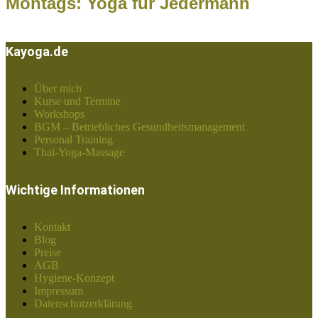
Montags: Yoga für Jedermann
Kayoga.de
Über mich
Kurse und Termine
Workshops
BGM – Betriebliches Gesundheitsmanagement
Personal Training
Thai-Yoga-Massage
Wichtige Informationen
Kontakt
Blog
Preise
AGB
Hygiene-Konzept
Impressum
Datenschutzerklärung