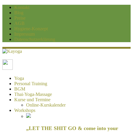
Kontakt
Blog
Preise
AGB
Hygiene-Konzept
Impressum
Datenschutzerklärung
Kayoga
Yoga und Personaltraining Duisburg
Yoga
Personal Training
BGM
Thai-Yoga-Massage
Kurse und Termine
Online-Kurskalender
Workshops
„LET THE SHIT GO & come into your