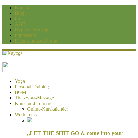
Kontakt
Blog
Preise
AGB
Hygiene-Konzept
Impressum
Datenschutzerklärung
Kayoga
Yoga und Personaltraining Duisburg
Yoga
Personal Training
BGM
Thai-Yoga-Massage
Kurse und Termine
Online-Kurskalender
Workshops
„LET THE SHIT GO & come into your