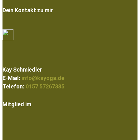
Dein Kontakt zu mir
Kay Schmiedler
E-Mail:
info@kayoga.de
Telefon:
0157 57267385
Mitglied im