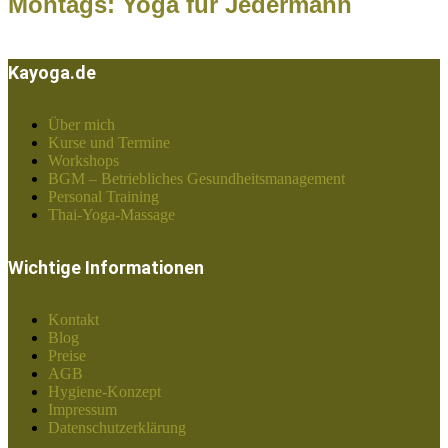
Montags: Yoga für Jedermann
Kayoga.de
Über mich
Kurse und Termine
Workshops
BGM – Betriebliches Gesundheitsmanagement
Personal Training
Thai-Yoga-Massage
Wichtige Informationen
Kontakt
Blog
Preise
AGB
Hygiene-Konzept
Impressum
Datenschutzerklärung