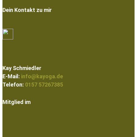
Dein Kontakt zu mir
Kay Schmiedler
E-Mail:
info@kayoga.de
Telefon:
0157 57267385
Mitglied im