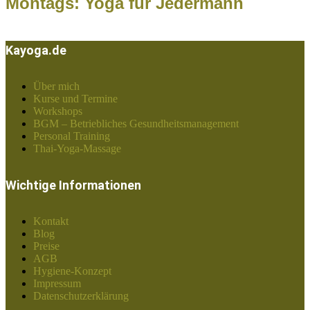
Montags: Yoga für Jedermann
Kayoga.de
Über mich
Kurse und Termine
Workshops
BGM – Betriebliches Gesundheitsmanagement
Personal Training
Thai-Yoga-Massage
Wichtige Informationen
Kontakt
Blog
Preise
AGB
Hygiene-Konzept
Impressum
Datenschutzerklärung