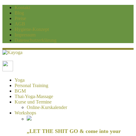
Kontakt
Blog
Preise
AGB
Hygiene-Konzept
Impressum
Datenschutzerklärung
Kayoga
Yoga und Personaltraining Duisburg
Yoga
Personal Training
BGM
Thai-Yoga-Massage
Kurse und Termine
Online-Kurskalender
Workshops
„LET THE SHIT GO & come into your