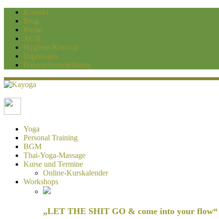
Kontakt
Blog
Preise
AGB
Hygiene-Konzept
Impressum
Datenschutzerklärung
Kayoga
Yoga und Personaltraining Duisburg
Yoga
Personal Training
BGM
Thai-Yoga-Massage
Kurse und Termine
Online-Kurskalender
Workshops
„LET THE SHIT GO & come into your flow“ H