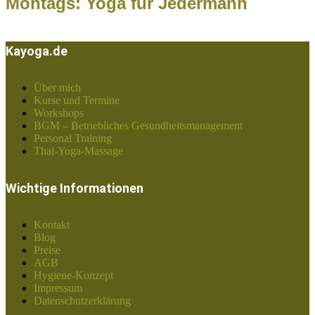
Montags: Yoga für Jedermann
Kayoga.de
Über mich
Kurse und Termine
Workshops
BGM – Betriebliches Gesundheitsmanagement
Personal Training
Thai-Yoga-Massage
Wichtige Informationen
Kontakt
Blog
Preise
AGB
Hygiene-Konzept
Impressum
Datenschutzerklärung