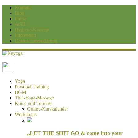
Kontakt
Blog
Preise
AGB
Hygiene-Konzept
Impressum
Datenschutzerklärung
Kayoga
Yoga und Personaltraining Duisburg
Yoga
Personal Training
BGM
Thai-Yoga-Massage
Kurse und Termine
Online-Kurskalender
Workshops
„LET THE SHIT GO & come into your