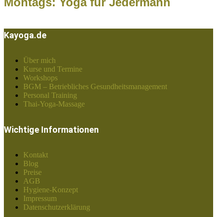
Montags: Yoga für Jedermann
Kayoga.de
Über mich
Kurse und Termine
Workshops
BGM – Betriebliches Gesundheitsmanagement
Personal Training
Thai-Yoga-Massage
Wichtige Informationen
Kontakt
Blog
Preise
AGB
Hygiene-Konzept
Impressum
Datenschutzerklärung