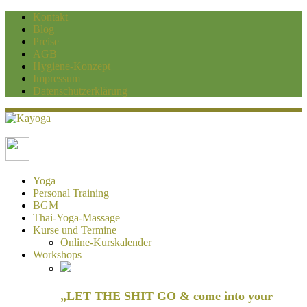
Kontakt
Blog
Preise
AGB
Hygiene-Konzept
Impressum
Datenschutzerklärung
Kayoga
Yoga und Personaltraining Duisburg
Yoga
Personal Training
BGM
Thai-Yoga-Massage
Kurse und Termine
Online-Kurskalender
Workshops
„LET THE SHIT GO & come into your