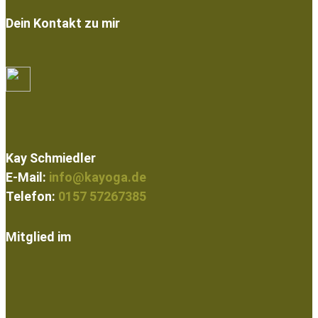
Dein Kontakt zu mir
Kay Schmiedler
E-Mail:
info@kayoga.de
Telefon:
0157 57267385
Mitglied im