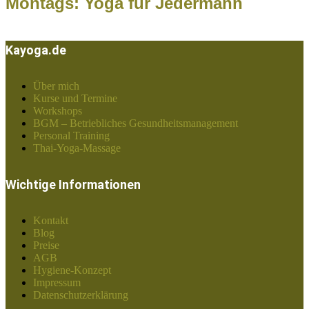
Montags: Yoga für Jedermann
Kayoga.de
Über mich
Kurse und Termine
Workshops
BGM – Betriebliches Gesundheitsmanagement
Personal Training
Thai-Yoga-Massage
Wichtige Informationen
Kontakt
Blog
Preise
AGB
Hygiene-Konzept
Impressum
Datenschutzerklärung