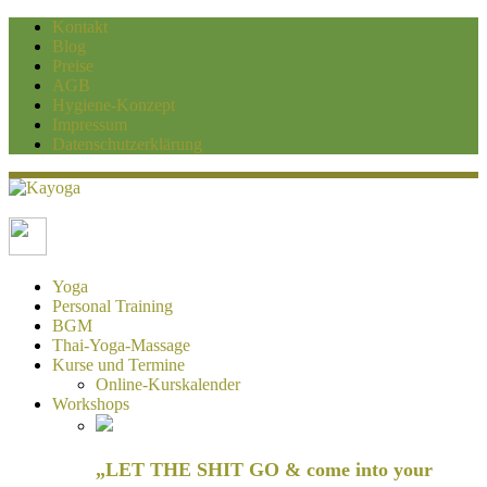
Kontakt
Blog
Preise
AGB
Hygiene-Konzept
Impressum
Datenschutzerklärung
Kayoga
Yoga und Personaltraining Duisburg
Yoga
Personal Training
BGM
Thai-Yoga-Massage
Kurse und Termine
Online-Kurskalender
Workshops
„LET THE SHIT GO & come into your