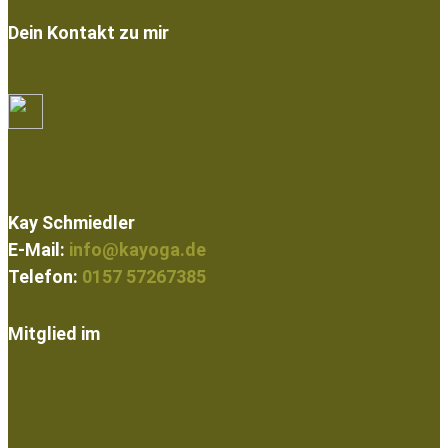
Dein Kontakt zu mir
Kay Schmiedler
E-Mail:
info@kayoga.de
Telefon:
0157 57267385
Mitglied im