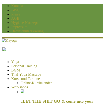
Kontakt
Blog
Preise
AGB
Hygiene-Konzept
Impressum
Datenschutzerklärung
Kayoga
Yoga und Personaltraining Duisburg
Yoga
Personal Training
BGM
Thai-Yoga-Massage
Kurse und Termine
Online-Kurskalender
Workshops
„LET THE SHIT GO & come into your