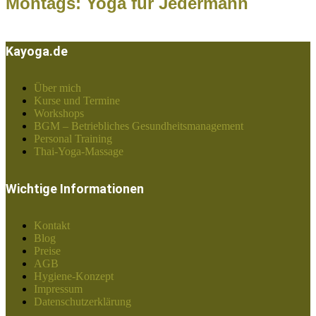
Montags: Yoga für Jedermann
Kayoga.de
Über mich
Kurse und Termine
Workshops
BGM – Betriebliches Gesundheitsmanagement
Personal Training
Thai-Yoga-Massage
Wichtige Informationen
Kontakt
Blog
Preise
AGB
Hygiene-Konzept
Impressum
Datenschutzerklärung