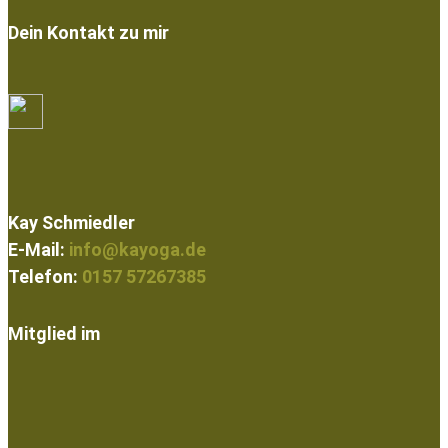
Dein Kontakt zu mir
Kay Schmiedler
E-Mail:
info@kayoga.de
Telefon:
0157 57267385
Mitglied im