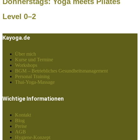
Donnerstags: Yoga meets Pilates
Level 0–2
Kayoga.de
Über mich
Kurse und Termine
Workshops
BGM – Betriebliches Gesundheitsmanagement
Personal Training
Thai-Yoga-Massage
Wichtige Informationen
Kontakt
Blog
Preise
AGB
Hygiene-Konzept