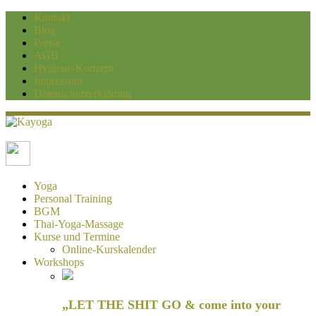
Kontakt
Blog
Preise
AGB
Hygiene-Konzept
Impressum
Datenschutzerklärung
Kayoga
Yoga und Personaltraining Duisburg
Yoga
Personal Training
BGM
Thai-Yoga-Massage
Kurse und Termine
Online-Kurskalender
Workshops
„LET THE SHIT GO & come into your