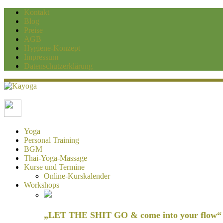
Kontakt
Blog
Preise
AGB
Hygiene-Konzept
Impressum
Datenschutzerklärung
Kayoga
Yoga und Personaltraining Duisburg
Yoga
Personal Training
BGM
Thai-Yoga-Massage
Kurse und Termine
Online-Kurskalender
Workshops
„LET THE SHIT GO & come into your flow“ H