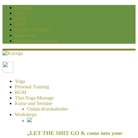
Kontakt
Blog
Preise
AGB
Hygiene-Konzept
Impressum
Datenschutzerklärung
Kayoga
Yoga und Personaltraining Duisburg
Yoga
Personal Training
BGM
Thai-Yoga-Massage
Kurse und Termine
Online-Kurskalender
Workshops
„LET THE SHIT GO & come into your