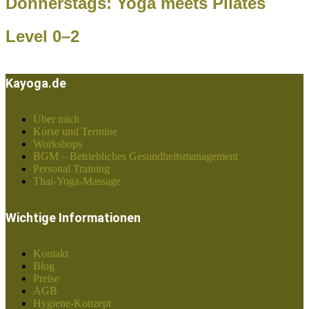
Donnerstags: Yoga meets Pilates
Level 0–2
Kayoga.de
Über mich
Kurse und Termine
Workshops
BGM – Betriebliches Gesundheitsmanagement
Personal Training
Thai-Yoga-Massage
Wichtige Informationen
Kontakt
Blog
Preise
AGB
Hygiene-Konzept