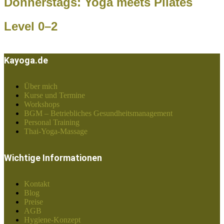
Donnerstags: Yoga meets Pilates
Level 0–2
Kayoga.de
Über mich
Kurse und Termine
Workshops
BGM – Betriebliches Gesundheitsmanagement
Personal Training
Thai-Yoga-Massage
Wichtige Informationen
Kontakt
Blog
Preise
AGB
Hygiene-Konzept