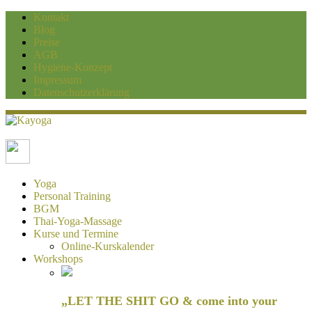
Kontakt
Blog
Preise
AGB
Hygiene-Konzept
Impressum
Datenschutzerklärung
Kayoga
Yoga und Personaltraining Duisburg
Yoga
Personal Training
BGM
Thai-Yoga-Massage
Kurse und Termine
Online-Kurskalender
Workshops
„LET THE SHIT GO & come into your