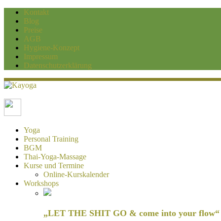
Kontakt
Blog
Preise
AGB
Hygiene-Konzept
Impressum
Datenschutzerklärung
Kayoga
Yoga und Personaltraining Duisburg
Yoga
Personal Training
BGM
Thai-Yoga-Massage
Kurse und Termine
Online-Kurskalender
Workshops
„LET THE SHIT GO & come into your flow“ H