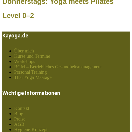
Donnerstags: Yoga meets Pilates
Level 0–2
Kayoga.de
Über mich
Kurse und Termine
Workshops
BGM – Betriebliches Gesundheitsmanagement
Personal Training
Thai-Yoga-Massage
Wichtige Informationen
Kontakt
Blog
Preise
AGB
Hygiene-Konzept