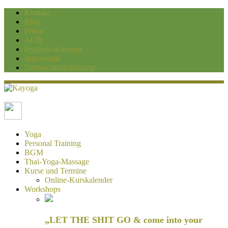
Kontakt
Blog
Preise
AGB
Hygiene-Konzept
Impressum
Datenschutzerklärung
Kayoga
Yoga und Personaltraining Duisburg
Yoga
Personal Training
BGM
Thai-Yoga-Massage
Kurse und Termine
Online-Kurskalender
Workshops
„LET THE SHIT GO & come into your