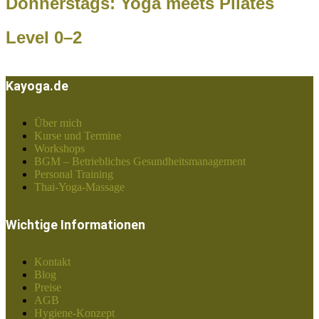
Donnerstags: Yoga meets Pilates
Level 0–2
Kayoga.de
Über mich
Kurse und Termine
Workshops
BGM – Betriebliches Gesundheitsmanagement
Personal Training
Thai-Yoga-Massage
Wichtige Informationen
Kontakt
Blog
Preise
AGB
Hygiene-Konzept