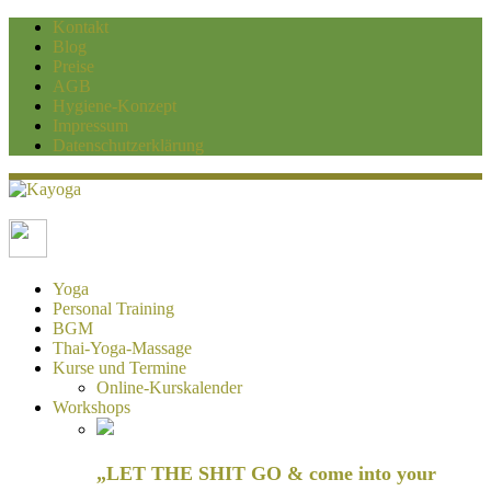
Kontakt
Blog
Preise
AGB
Hygiene-Konzept
Impressum
Datenschutzerklärung
Kayoga
Yoga und Personaltraining Duisburg
Yoga
Personal Training
BGM
Thai-Yoga-Massage
Kurse und Termine
Online-Kurskalender
Workshops
„LET THE SHIT GO & come into your