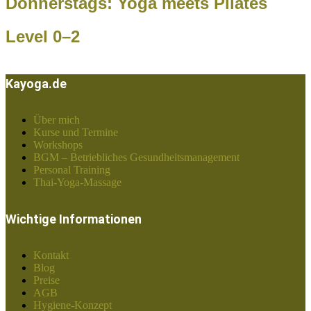
Donnerstags: Yoga meets Pilates
Level 0–2
Kayoga.de
Über mich
Kurse und Termine
Workshops
BGM – Betriebliches Gesundheitsmanagement
Personal Training
Thai-Yoga-Massage
Wichtige Informationen
Kontakt
Blog
Preise
AGB
Hygiene-Konzept