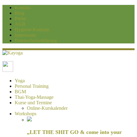
Kontakt
Blog
Preise
AGB
Hygiene-Konzept
Impressum
Datenschutzerklärung
Kayoga
Yoga und Personaltraining Duisburg
Yoga
Personal Training
BGM
Thai-Yoga-Massage
Kurse und Termine
Online-Kurskalender
Workshops
„LET THE SHIT GO & come into your